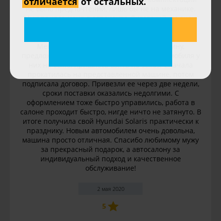
отличается
от остальных.
не было предпочтений, лишь бы не на механике.
Муж привез меня в автоцентр Лиговский, не знаю
по каким критериям он его выбирал, но было
чувство, что он уже не в первый раз здесь.
Менеджер показал нам желаемую машину,
предложил тест-драйв. В белом цвете автомобиля у
них не было, пришлось взять на заказ. Сначала
прокатилась на представленной машине, потом
подписала договор. Привезли ее через две недели,
сроки поставки оказались недолгими. С
оформлением тоже быстро управились, работа в
салоне проходит быстро, нигде ничто не затянуто. В
итоге получила свой Hyundai Solaris практически к
празднику. Новым автомобилем очень довольна,
машина просто отличная. Спасибо любимому мужу
за прекрасный подарок, а автосалону за
индивидуальный подход и качественное
обслуживание!
2 мая 2020
5