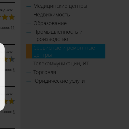
Медицинские центры
оценка:
Недвижимость
Образование
зывов:
11
Промышленность и
производство
Сервисные и ремонтные
оценка:
центры
Телекоммуникации, ИТ
тзывов:
5
Торговля
Юридические услуги
оценка:
тзывов:
5