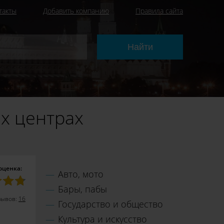
такты
Добавить компанию
Правила сайта
х центрах
оценка:
Авто, мото
Бары, пабы
зывов:
16
Государство и общество
Культура и искусство