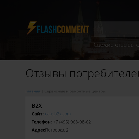
Свежие отзывы о
Отзывы потребителей
Главная
Сервисные и ремонтные центры
B2X
Сайт:
care.b2x.com
Телефон:
+7 (495) 968‒98‒62
Адрес
​Петровка, 2