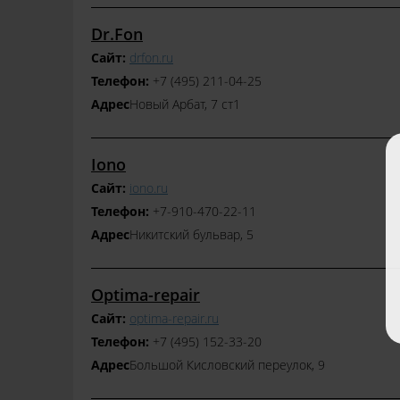
Dr.Fon
Сайт:
drfon.ru
Телефон:
+7 (495) 211‒04‒25
Адрес
​Новый Арбат, 7 ст1
Iono
Сайт:
iono.ru
Телефон:
+7‒910‒470‒22‒11
Адрес
​Никитский бульвар, 5
Optima-repair
Сайт:
optima-repair.ru
Телефон:
+7 (495) 152‒33‒20
Адрес
​Большой Кисловский переулок, 9