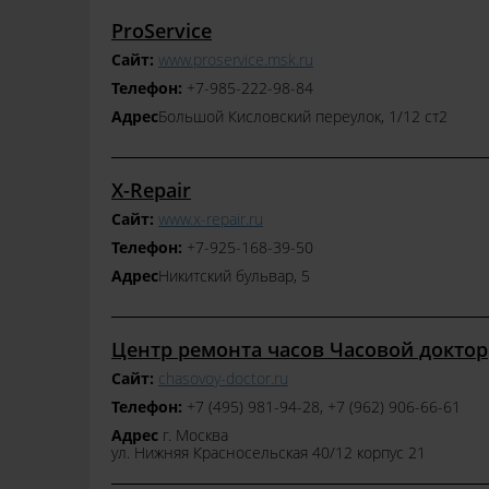
ProService
Сайт:
www.proservice.msk.ru
Телефон:
+7‒985‒222‒98‒84
Адрес
​Большой Кисловский переулок, 1/12 ст2
X-Repair
Сайт:
www.x-repair.ru
Телефон:
+7‒925‒168‒39‒50
Адрес
​Никитский бульвар, 5
Центр ремонта часов Часовой доктор
Сайт:
chasovoy-doctor.ru
Телефон:
+7 (495) 981-94-28, +7 (962) 906-66-61
Адрес
г. Москва
ул. Нижняя Красносельская 40/12 корпус 21