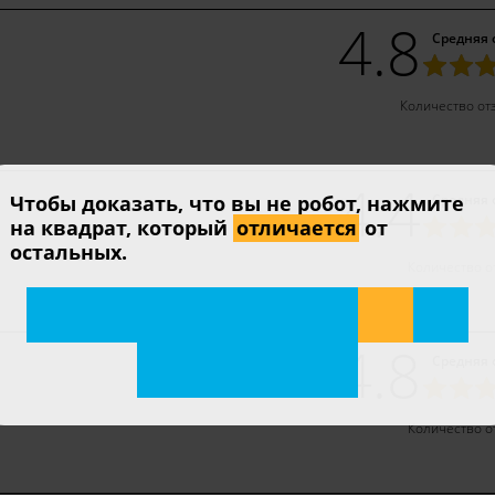
4.8
Средняя 
Количество от
4.4
Чтобы доказать, что вы не робот, нажмите
Средняя 
на квадрат, который
отличается
от
остальных.
Количество о
4.8
Средняя 
Количество о