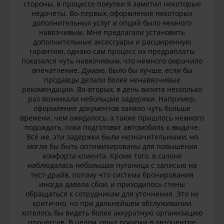
стороны, в процессе покупки я заметил некоторые
недочёты. Во-первых, оформление некоторых
дополнительных услуг и опций было немного
навязчивым. Мне предлагали установить
дополнительные аксессуары и расширенную
гарантию, однако сам процесс их предраплаты
показался чуть навязчивым, что немного омрачило
впечатление. Думаю, было бы лучше, если бы
продавцы делали более ненавязчивые
рекомендации. Во-вторых, в день визита несколько
раз возникали небольшие задержки. Например,
оформление документов заняло чуть больше
времени, чем ожидалось, а также пришлось немного
подождать, пока подготовят автомобиль к выдаче.
Всё же, эти задержки были незначительными, но
могли бы быть оптимизированы для повышения
комфорта клиента. Кроме того, в салоне
наблюдалась небольшая путаница с записью на
тест-драйв, потому что система бронирования
иногда давала сбои, и приходилось стены
обращаться к сотрудникам для уточнения. Это не
критично, но при дальнейшем обслуживании
хотелось бы видеть более аккуратную организацию
процессов. В целом, опыт покупки в автоцентре