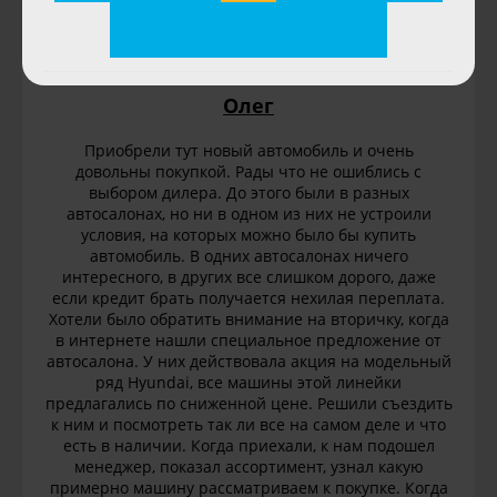
4
Олег
Приобрели тут новый автомобиль и очень
довольны покупкой. Рады что не ошиблись с
выбором дилера. До этого были в разных
автосалонах, но ни в одном из них не устроили
условия, на которых можно было бы купить
автомобиль. В одних автосалонах ничего
интересного, в других все слишком дорого, даже
если кредит брать получается нехилая переплата.
Хотели было обратить внимание на вторичку, когда
в интернете нашли специальное предложение от
автосалона. У них действовала акция на модельный
ряд Hyundai, все машины этой линейки
предлагались по сниженной цене. Решили съездить
к ним и посмотреть так ли все на самом деле и что
есть в наличии. Когда приехали, к нам подошел
менеджер, показал ассортимент, узнал какую
примерно машину рассматриваем к покупке. Когда