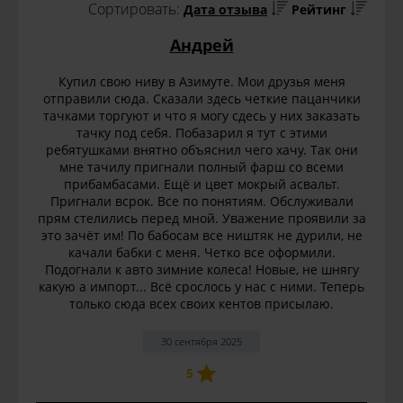
Сортировать:
Дата отзыва
Рейтинг
Андрей
Купил свою ниву в Азимуте. Мои друзья меня
отправили сюда. Сказали здесь четкие пацанчики
тачками торгуют и что я могу сдесь у них заказать
тачку под себя. Побазарил я тут с этими
ребятушками внятно объяснил чего хачу. Так они
мне тачилу пригнали полный фарш со всеми
прибамбасами. Ещё и цвет мокрый асвальт.
Пригнали всрок. Все по понятиям. Обслуживали
прям стелились перед мной. Уважение проявили за
это зачёт им! По бабосам все ништяк не дурили, не
качали бабки с меня. Четко все оформили.
Подогнали к авто зимние колеса! Новые, не шнягу
какую а импорт... Всё срослось у нас с ними. Теперь
только сюда всех своих кентов присылаю.
30 сентября 2025
5