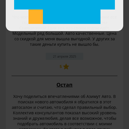
Саша
Что могу сказать про Азимут авто. За машинами все
сюда. Очень удобно расположен салон (на
Станционной ) для тех, кто своим ходом идёт.
Модельный ряд большой. Авто качественные. Цена
со скидкой для меня вышла выгодной. У других за
такие деньги купить не вышло бы.
21 апреля 2025
5
Остап
Хочу поделиться впечатлениями об Азимут Авто. В
поисках нового автомобиля я обратился в этот
автосалон и считаю, что сделал правильный выбор.
Коллектив консультантов показал высокий уровень
знаний и дружелюбия, делая все возможное, чтобы
подобрать автомобиль в соответствии с моими