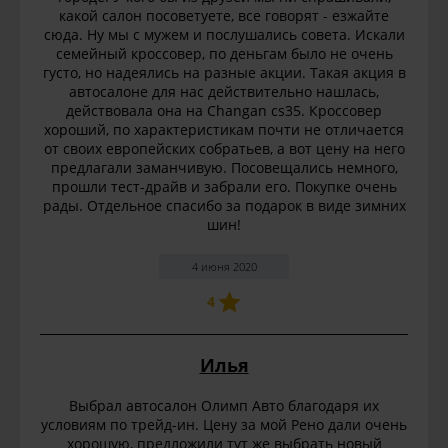
какой салон посоветуете, все говорят - езжайте
сюда. Ну мы с мужем и послушались совета. Искали
семейный кроссовер, по деньгам было не очень
густо, но надеялись на разные акции. Такая акция в
автосалоне для нас действительно нашлась,
действовала она на Changan cs35. Кроссовер
хороший, по характеристикам почти не отличается
от своих европейских собратьев, а вот цену на него
предлагали заманчивую. Посовещались немного,
прошли тест-драйв и забрали его. Покупке очень
рады. Отдельное спасибо за подарок в виде зимних
шин!
4 июня 2020
4
Илья
Выбрал автосалон Олимп Авто благодаря их
условиям по трейд-ин. Цену за мой Рено дали очень
хорошую, предложили тут же выбрать новый