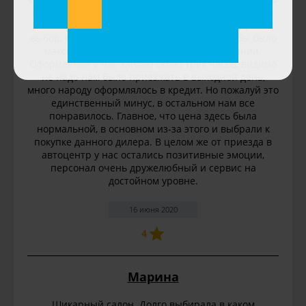
по сравнению с другими моделями того же класса.
Нам было предложено несколько комплектаций на
выбор, выбирали по количеству опций, чтобы было
максимально комфортно при использовании.
Оформление у нас заняло около трех часов, видимо
не надо нам было приезжать в выходной день,
много народу оформлялось в кредит. Но пожалуй это
единственный минус, в остальном нам все
понравилось. Главное, что цена здесь была
нормальной, в основном из-за этого и выбрали к
покупке данного дилера. В целом же от приезда в
автоцентр у нас остались позитивные эмоции,
персонал очень дружелюбный и сервис на
достойном уровне.
16 июня 2020
4
Марина
Шикарный салон. Долго выбирала в каком