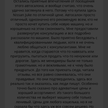
Остались приятные впечатления от посещения
этого автосалона, и вообще считаю, что очень
удачно заглянула в него. Потому что купила здесь
Nissan Juke по отличной цене. Автосалон просто
отличный, однозначно его рекомендую всем, кто не
просто хочет купить себе новую машину, но и
хорошенько на этом сэкономить. Мне предоставили
развернутую консультацию и все подробно
рассказали по машине. Было приятно беседовать с
квалифицированными людьми, хотя я не очень
люблю общаться с консультантами. Мне не
нравится, когда стараются что-то навязать или
пригрузить, пытаться продать что-то ненужное или
дорогое. Здесь же менеджеры были не только
грамотными, но и вежливыми, не к чему было
придраться. До того как приехать сюда, читала
отзывы, но все равно сомневалась, что они
правдивые. Но они подтвердились, здесь все
реально так и оказалось, как люди пишут. Особенно
точно было сказано про адекватные цены и
хороший ассортимент. Из такого большого
количества не выберет машину себе только
ленивый. Цены для любого кошелька, но я не
сказала бы что здесь уж все совсем дешево. Но