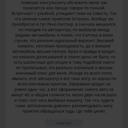
помешал консультанту обслужить меня, как
полагается или проще говоря по полной.
Встречают с улыбкой, угождают тоже на совесть. Так
что мнение самое приятное осталось. Вообще же,
приобретал я тут Рено Каптюр, я сначала мешкался,
но походив по автоцентру, по-выбирав между
рядами автомобили, я понял, что Каптюр в моем
случае, это реально идеальный вариант. Высокий
клиренс, неплохая проходимость, да и внешне
автомобиль весьма неплох. Брал я правда в кредит,
но никаких дописываний в плане цены не быпо, то
есть различные доп.опции и тому подобное никто
не приписывал, это реально огромный и весьма
значимый плюс для меня. Исходя из всего этого,
хвалить этот автоцентр я все таки могу, он хорош по
всем ключевым пунктам. Оформили кредит за
ровно один час, а вот оформление самого авто за
минут 40, в общем сложности, около двух часов ушло
и плюс пол часа выбирал машину. Так что, судите
сами, автосалоном доволен, рекомендовать могу,
приятно обращаться туда, где тебя ценят.
4 мая 2021