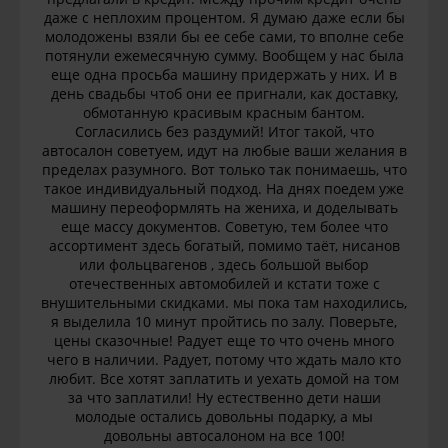
даже с неплохим процентом. Я думаю даже если бы
молодожены взяли бы ее себе сами, то вполне себе
потянули ежемесячную сумму. Вообщем у нас была
еще одна просьба машину придержать у них. И в
день свадьбы чтоб они ее пригнали, как доставку,
обмотанную красивым красным бантом.
Согласились без раздумий! Итог такой, что
автосалон советуем, идут на любые ваши желания в
пределах разумного. Вот только так понимаешь, что
такое индивидуальный подход. На днях поедем уже
машину переоформлять на жениха, и доделывать
еще массу документов. Советую, тем более что
ассортимент здесь богатый, помимо таёт, нисанов
или фольцвагенов , здесь большой выбор
отечественных автомобилей и кстати тоже с
внушительными скидками. мы пока там находились,
я выделила 10 минут пройтись по залу. Поверьте,
цены сказочные! Радует еще то что очень много
чего в наличии. Радует, потому что ждать мало кто
любит. Все хотят заплатить и уехать домой на том
за что заплатили! Ну естественно дети наши
молодые остались довольны подарку, а мы
довольны автосалоном на все 100!