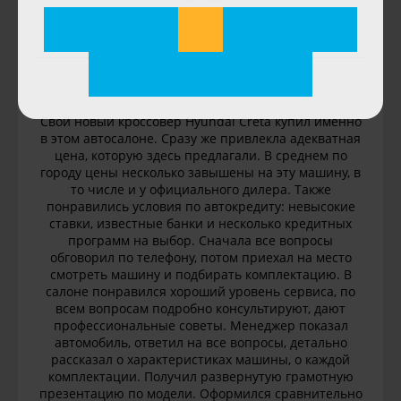
5
Дмитрий
Свой новый кроссовер Hyundai Creta купил именно
в этом автосалоне. Сразу же привлекла адекватная
цена, которую здесь предлагали. В среднем по
городу цены несколько завышены на эту машину, в
то числе и у официального дилера. Также
понравились условия по автокредиту: невысокие
ставки, известные банки и несколько кредитных
программ на выбор. Сначала все вопросы
обговорил по телефону, потом приехал на место
смотреть машину и подбирать комплектацию. В
салоне понравился хороший уровень сервиса, по
всем вопросам подробно консультируют, дают
профессиональные советы. Менеджер показал
автомобиль, ответил на все вопросы, детально
рассказал о характеристиках машины, о каждой
комплектации. Получил развернутую грамотную
презентацию по модели. Оформился сравнительно