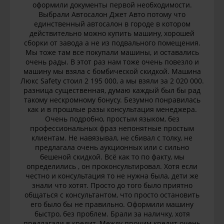
оформили документы первой необходимости.
Выбрали Автосалон Джет Авто потому что
единственный автосалон в городе в котором
действительно можно купить машину, хорошей
сборки от завода а не из подвального помещения.
Мы тоже там все покупали машины, и оставались
очень рады. В этот раз нам тоже очень повезло и
машину мы взяла с бомбической скидкой. Машина
Люкс Safety стоил 2 195 000, а мы взяли за 2 020 000.
разница существенная, думаю каждый был бы рад
такому нескромному бонусу. Безумно понравилась
как и в прошлые разы консультация менеджера.
Очень подробно, простым языком, без
профессиональных фраз непонятные простым
клиентам. Не навязывал, не сбивал с толку, не
предлагала очень аукционных или с сильно
бешеной скидкой. Всё как то по факту, мы
определились , он проконсультировал. Хотя если
честно и консультация то не нужна была, дети же
знали что хотят. Просто до того было приятно
общаться с консультантом, что просто остановить
его было бы не правильно. Оформили машину
быстро, без проблем. Брали за наличку, хотя
предлагали в кредит. Между прочим кредит очень