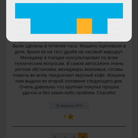
Виталий
Приобрели в кредит в автосалоне Акросс Моторс
митсубиши аутлендер. Машина дороговатая, но
денег своих стоит. Тем более здесь нам сделали
хорошую скидку при покупке в кредит. Одобрения
ждали примерно полчаса, остальные документы
были сделаны в течение часа. Машину оценивали в
деле, брали ее на тест-драйв на часовой маршрут.
Менеджер в поездке консультировал по всем
техническим вопросам. В самом автосалоне очень
уютная обстановка, менеджеры вежливые, готовы
помочь во всем, предлагают вкусный кофе. Машину
нам выдали во второй половине следующего дня.
Очень довольны что крупная покупка прошла
удачно и без каких-либо проблем. Спасибо!
20 февраля 2019
5
1
2
3
4