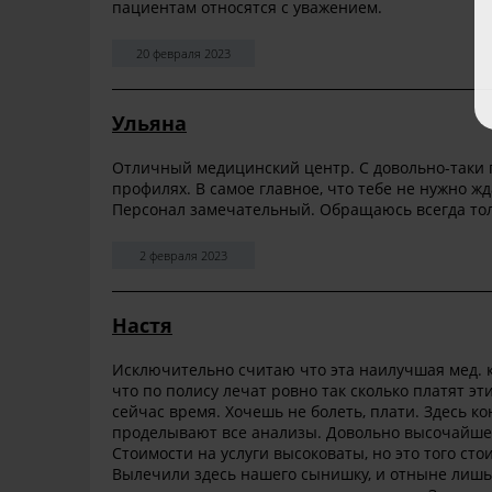
пациентам относятся с уважением.
20 февраля 2023
Ульяна
Отличный медицинский центр. С довольно-таки
профилях. В самое главное, что тебе не нужно ж
Персонал замечательный. Обращаюсь всегда тол
2 февраля 2023
Настя
Исключительно считаю что эта наилучшая мед. к
что по полису лечат ровно так сколько платят эт
сейчас время. Хочешь не болеть, плати. Здесь к
проделывают все анализы. Довольно высочайшего
Стоимости на услуги высоковаты, но это того стои
Вылечили здесь нашего сынишку, и отныне лишь 