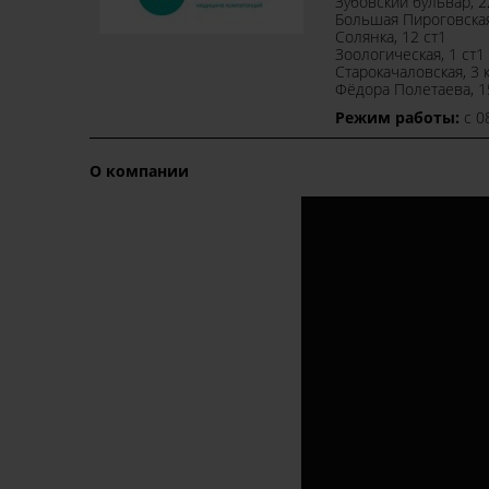
​Зубовский бульвар, 
​Большая Пироговская
​Солянка, 12 ст1
​Зоологическая, 1 ст1
​Старокачаловская, 3 
​Фёдора Полетаева, 1
Режим работы:
c 0
О компании