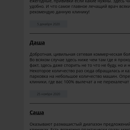
ежегодные, прививки если какие нужны. Здесь чис
удобно. И что самое главное лечащий врач всяки
рекомендую данную клинику!
5 декабря 2020
Даша
Добротная, цивильная сетевая коммерческая бол
Во всяком случае здесь ниже чем там где я про
факт, здесь даже спорить не то что не буду, но и
Некоторое количество раз сюда обращалась и ка
парковка на небольшое количество машин. Опре
клиники, где вас 100% вылечат а не перекалечат
25 ноября 2020
Саша
Оказывают размашистый диапазон предложений, 
клиниках. Есть возможно практически сразу, ма