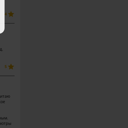
4
д.
5
читаю
кое
ьным.
смотры