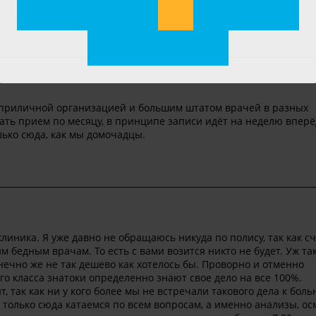
 приличной организацией и большим штатом врачей в разных
дать прием по месяцу, в принципе записи идёт на неделю вперё
ько сюда, как мы домочадцы.
линика. Я уже давно не обращаюсь никуда по полису, так как с
им бедным врачам. То есть с вами возится никто не будет. Уж та
онечно же не так дешево как хотелось бы. Проворно и отменно
 класса знатоки определенно знают свое дело на все 100%.
т, так как ни у кого более мы не встречали такового дела к бол
только сюда катаемся по всем вопросам, а именно анализы, о