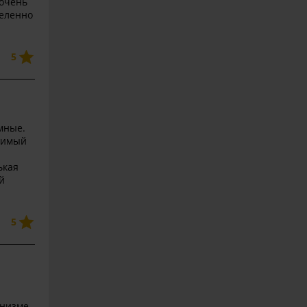
 очень
деленно
5
мные.
оримый
ькая
й
5
анизме.