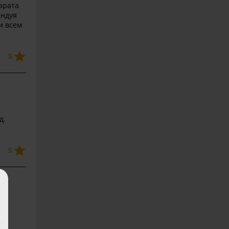
арата
ендуя
и всем
5
д.
5
 к