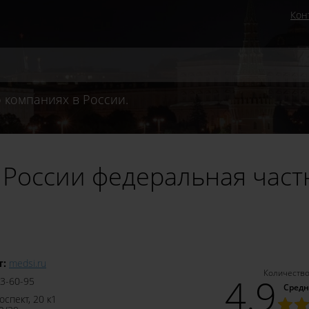
Кон
 компаниях в России.
России федеральная част
т:
medsi.ru
Количество
4.9
23‒60‒95
Средн
оспект, 20 к1