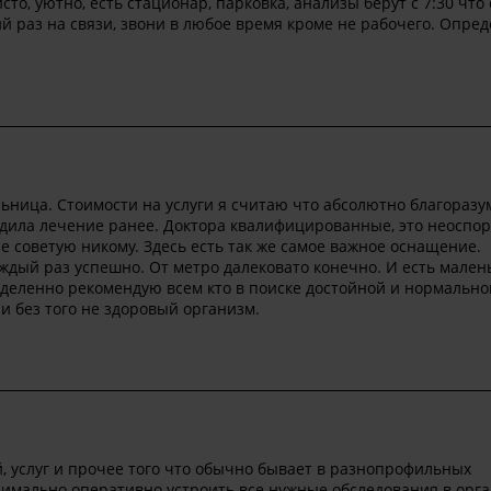
то, уютно, есть стационар, парковка, анализы берут с 7:30 что
й раз на связи, звони в любое время кроме не рабочего. Опре
ьница. Стоимости на услуги я считаю что абсолютно благоразу
ходила лечение ранее. Доктора квалифицированные, это неосп
 не советую никому. Здесь есть так же самое важное оснащение.
ждый раз успешно. От метро далековато конечно. И есть мален
деленно рекомендую всем кто в поиске достойной и нормально
 и без того не здоровый организм.
услуг и прочее того что обычно бывает в разнопрофильных
ксимально оперативно устроить все нужные обследования в орг