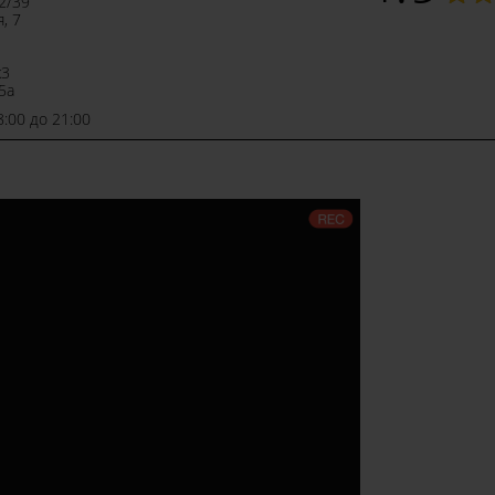
22/39
, 7
к3
5а
8:00 до 21:00