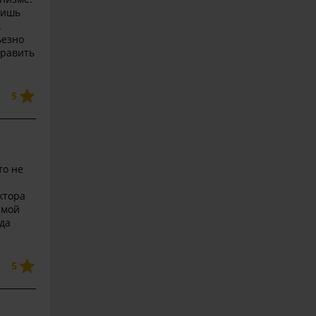
лишь
.
ьезно
править
5
то не
ктора
 мой
уда
5