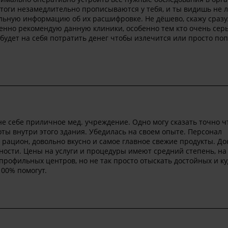
 итоги незамедлительно прописываются у тебя, и ты видишь не 
альную информацию об их расшифровке. Не дёшево, скажу сразу
енно рекомендую данную клиники, особенно тем кто очень сер
 будет на себя потратить денег чтобы излечится или просто по
е себе приличное мед. учреждение. Одно могу сказать точно ч
ты внутри этого здания. Убедилась на своем опыте. Персонал
 рацион, довольно вкусно и самое главное свежие продукты. До
ости. Цены на услуги и процедуры имеют средний степень, на
профильных центров, но не так просто отыскать достойных и к
100% помогут.