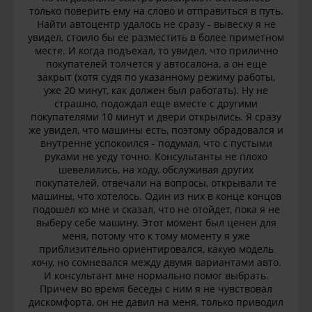
только поверить ему на слово и отправиться в путь.
Найти автоцентр удалось не сразу - вывеску я не
увидел, стоило бы ее разместить в более приметном
месте. И когда подъехал, то увидел, что прилично
покупателей толчется у автосалона, а он еще
закрыт (хотя судя по указанному режиму работы,
уже 20 минут, как должен был работать). Ну не
страшно, подождал еще вместе с другими
покупателями 10 минут и двери открылись. Я сразу
же увидел, что машины есть, поэтому обрадовался и
внутренне успокоился - подумал, что с пустыми
руками не уеду точно. Консультанты не плохо
шевелились, на ходу, обслуживая других
покупателей, отвечали на вопросы, открывали те
машины, что хотелось. Один из них в конце концов
подошел ко мне и сказал, что не отойдет, пока я не
выберу себе машину. Этот момент был ценен для
меня, потому что к тому моменту я уже
приблизительно ориентировался, какую модель
хочу, но сомневался между двумя вариантами авто.
И консультант мне нормально помог выбрать.
Причем во время беседы с ним я не чувствовал
дискомфорта, он не давил на меня, только приводил