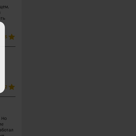
щем,
й
ать
5
2
 Но
ие
аботал
не