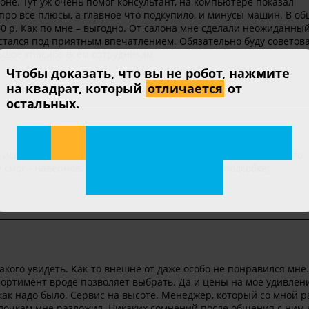
оне. Тут уж очень помог консультант, на компьютере показал
про все плюсы, а главное что подкупило, и минусы машин. В об
000 р. Как по мне – выгодно. От салона мне сделали неожиданны
стался под приятным впечатлением. Обязательно буду советов
льшое спасибо всем сотрудникам.
Чтобы доказать, что вы не робот, нажмите
на квадрат, который
отличается
от
остальных.
испортил мне настроение и отбил желание покупать там авто.
 смог - наверное, прятались от покупателей в подсобке!
кого увидеть. Как-то внешне от даже особо не понравился мне.
ссортимент вроде позволяет выбрать. Да и цены на мое удивлен
как надо было. Сервис на высоте. Менеджер, который со мной р
олочкам мне разложил. Никаких сомнений после общения с ним 