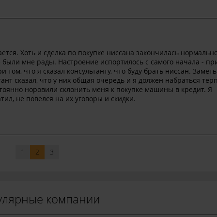
ется. Хоть и сделка по покупке ниссана закончилась нормально
 были мне рады. Настроение испортилось с самого начала - п
том, что я сказал консультанту, что буду брать ниссан. Заметь
ант сказал, что у них общая очередь и я должен набраться тер
тоянно норовили склонить меня к покупке машины в кредит. Я
ил, не повелся на их уговоры и скидки.
1
2
3
улярные компании