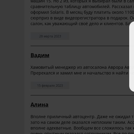
машин 15. Но 2 из, которых я выбирал были в сал
сравнительную таблицу автомобилей. Рассказал 
оформил Solaris. В месяц буду платить около 11
сюрприз в виде видеорегистратора в подарок. О
салон, как уважающий своё дело и клиентов. Бо
28 марта 2023
Вадим
Хамовитый менеджер из автосалона Аврора Авто 
Пререкался и хамил мне и начальство я найти не
15 февраля 2023
Алина
Вполне приличный автоцентр. Даже не ожидал та
зато на самом деле оказался неплохим таким. А
вполне адекватные. Вообщем все сложилось так 
очень опытным оказался сотрудником. Все по п