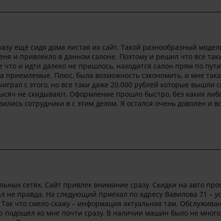
азу ещё сидя дома листая их сайт. Такой разнообразный моде
еня и привлекло в данном салоне. Поэтому и решил что все так
 что и идти далеко не пришлось, находится салон прям по пути
ьма приемлемые. Плюс, была возможность сэкономить, и мне так
ыиграл с этого, но все таки даже 20.000 рублей которые вышли 
 тысяч не скидывают. Оформление прошло быстро, без каких либ
ились сотрудники в с этим делом. Я остался очень доволен и в
ьных сетях. Сайт привлек внимание сразу. Скидки на авто про
мал не правда. На следующий приехал по адресу Вавилова 71 – у
 Так что смело скажу – информация актуальная там. Обслужива
 подошел ко мне почти сразу. В наличии машин было не много