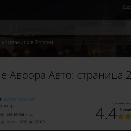
Кон
 компаниях в России.
е Аврора Авто: страница 
т:
autocentr-av.com
Количество
4.4
22-83-44
Средн
ну, Вавилова 71Д
дневно с 9:00 до 20:00