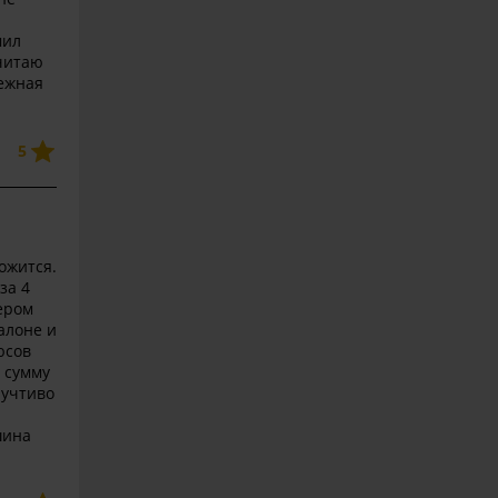
мил
считаю
дежная
5
ожится.
за 4
ером
алоне и
юсов
и сумму
 учтиво
шина