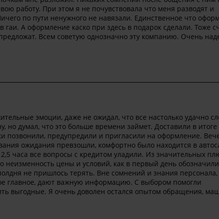
свою работу. При этом я не почувствовала что меня разводят и
ичего по пути ненужного не навязали. Единственное что офор
 в гаи. А оформление каско при здесь в подарок сделали. Тоже 
е предложат. Всем советую однозначно эту компанию. Очень на
ительные эмоции, даже не ожидал, что все настолько удачно сл
у, но думал, что это больше времени займет. Доставили в итоге 
вки позвонили, предупредили и пригласили на оформление. Веч
ивания ожидания превзошли, комфортно было находится в автос
 2,5 часа все вопросы с кредитом уладили. Из значительных пл
то неизменность цены и условий, как в первый день обозначил
 полдня не пришлось терять. Вне сомнений и знания персонала,
ое главное, дают важную информацию. С выбором помогли
чить выгодные. Я очень доволен остался опытом обращения, ма