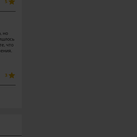
5
, но
ришлось
те, что
пения.
3