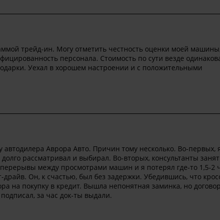
аммой трейд-ин. Могу отметить честность оценки моей машины
фицированность персонала. Стоимость по сути везде одинакова
т подарки. Уехал в хорошем настроении и с положительными
 автодилера Аврора Авто. Причин тому несколько. Во-первых, 
 долго рассматривал и выбирал. Во-вторых, консультанты заня
и перерывы между просмотрами машин и я потерял где-то 1,5-2 
драйв. Он, к счастью, был без задержки. Убедившись, что крос
ора на покупку в кредит. Вышла непонятная заминка, но договор
подписал, за час док-ты выдали.