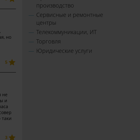
производство
Сервисные и ремонтные
центры
,
Телекоммуникации, ИТ
я, но
Торговля
Юридические услуги
5
я не
ты и
часа
совер
 таки
3