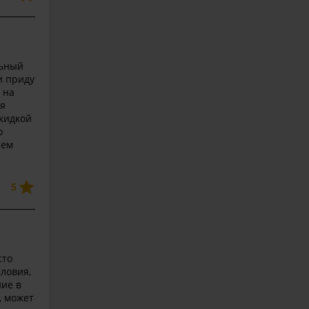
льный
и приду
 на
ая
скидкой
о
сем
5
сто
словия,
ние в
, может