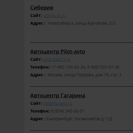
Сиберия
Сайт:
siberia-ac.ru
Адрес
г. Новосибирск, улица Курчатова, 2/2
Автоцентр Pilot-avto
Сайт:
pilot-auto77.ru
Телефон:
+7-495-150-65-26, 8-800-555-07-38
Адрес
г. Москва, улица Перерва, дом 19, стр. 3
Автоцентр Гагарина
Сайт:
gagarina-avto.ru
Телефон:
8 (834) 243-60-01
Адрес
г.Екатеринбург, Космонавтов д.11Д