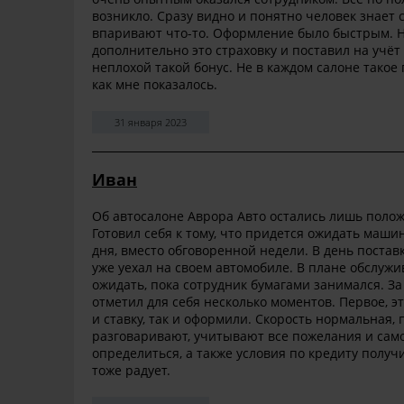
возникло. Сразу видно и понятно человек знает 
впаривают что-то. Оформление было быстрым. Н
дополнительно это страховку и поставил на учёт
неплохой такой бонус. Не в каждом салоне тако
как мне показалось.
31 января 2023
Иван
Об автосалоне Аврора Авто остались лишь полож
Готовил себя к тому, что придется ожидать машин
дня, вместо обговоренной недели. В день поста
уже уехал на своем автомобиле. В плане обслуж
ожидать, пока сотрудник бумагами занимался. За
отметил для себя несколько моментов. Первое, э
и ставку, так и оформили. Скорость нормальная,
разговаривают, учитывают все пожелания и сам
определиться, а также условия по кредиту полу
тоже радует.