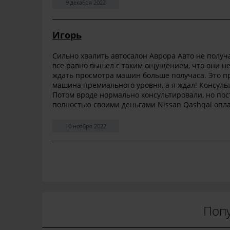
9 декабря 2022
Игорь
Сильно хвалить автосалон Аврора Авто не получа
все равно вышел с таким ощущением, что они не
ждать просмотра машин больше получаса. Это при 
машина премиального уровня, а я ждал! Консульт
Потом вроде нормально консультировали, но пос
полностью своими деньгами Nissan Qashqai оплат
10 ноября 2022
Поп