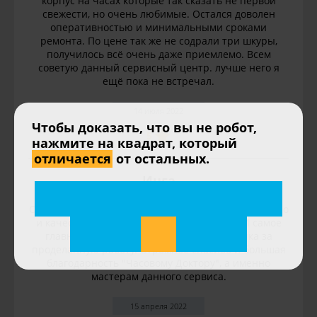
корпус на часах которые так сказать не первой
свежести, но очень любимые. Остался доволен
оперативностью и минимальными сроками
ремонта. По цене так же не содрали три шкуры,
получилось всё очень даже приемлемо. Всем
советую данный сервисный центр. лучше него я
ещё пока не встречал.
14 июля 2022
Чтобы доказать, что вы не робот,
5
нажмите на квадрат, который
отличается
от остальных.
Инга
Очень осталась довольна данным сервисом. Быстро
и качество устранили неполадку в часах. И самое
главное не загнули сумасшедшего ценника за
проделанную работу. Огромное спасибо и большая
благодарность "Часовому Доктору", а именно
мастерам данного сервиса.
15 апреля 2022