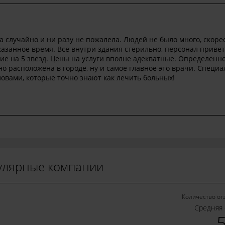
случайно и ни разу не пожалела. Людей не было много, скорее
казанное время. Все внутри здания стерильно, персонал приве
ие на 5 звезд. Цены на услуги вполне адекватные. Определенн
о расположена в городе, ну и самое главное это врачи. Специ
ловами, которые точно знают как лечить больных!
улярные компании
Количество от
Средняя 