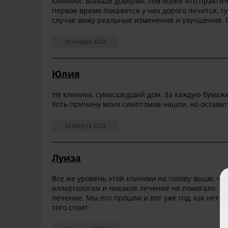
клиники. Больше доверия, тем более что практиче
первое время покажется у них дорого лечится, ту
случае вижу реальные изменения и улучшения. 
18 ноября 2023
Юлия
Не клиника, сумасшедший дом. За каждую бумажк
Хоть причину моих симптомов нашли, но оставать
29 августа 2023
Луиза
Все же уровень этой клиники на голову выше, че
аллергологам и никакое лечение не помогало. В
лечение. Мы его прошли и вот уже год, как нет н
того стоит.