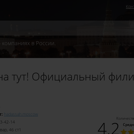
Кон
 компаниях в России.
а тут! Официальный фили
о
т:
hadassah.moscow
Количеств
4.2
83‒42‒14
Средн
вар, 46 ст1