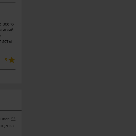
 всего
тливый,
о
алисты
5
зывов:
53
оценка:
5