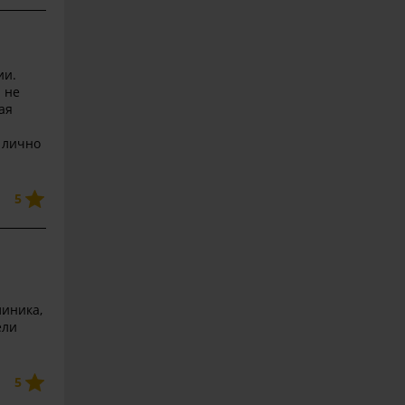
ии.
 не
ая
 лично
5
линика,
ели
5