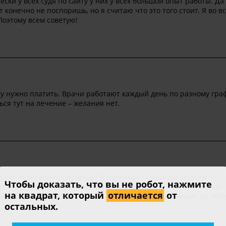
ски у всех судя по сайту у них у всех большой опыт работы. Да
т конечно не поспоришь, но я считаю что это того стоит. Я во в
Поэтому всем советую!
у нужно платить. Врачи работают каждый день по разному граф
ся тут на лечение – желания нет.
м у всех остальных в городе! Я ребенка показывала многим
Чтобы доказать, что вы не робот, нажмите
 этой клинике мы по новой сдали все анализы и нам назначили
на квадрат, который
отличается
от
икаких рецидивов у дочки! Да, цены у них не маленькие, но леч
остальных.