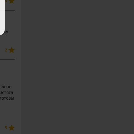
5
ику.
2
тельно
истота
 готовы
5