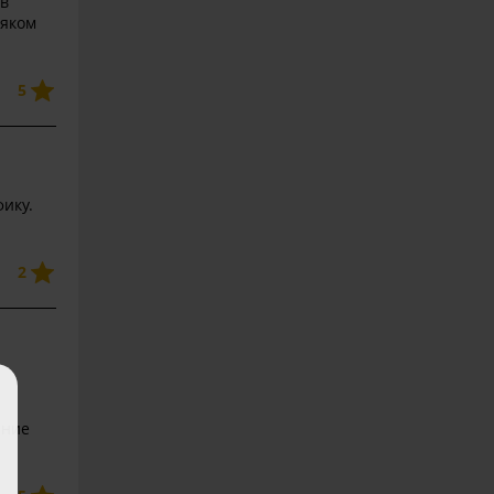
 в
сяком
5
ику.
2
ение