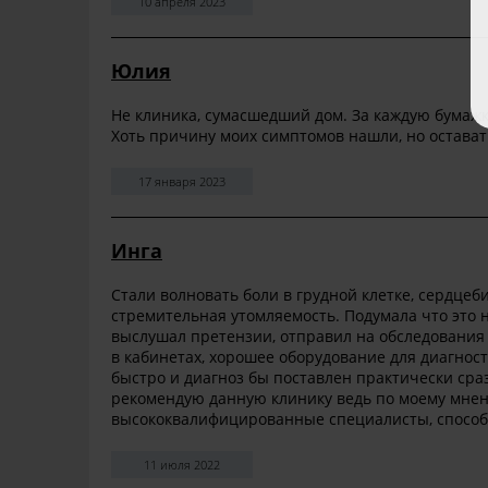
10 апреля 2023
Юлия
Не клиника, сумасшедший дом. За каждую бумажк
Хоть причину моих симптомов нашли, но оставать
17 января 2023
Инга
Стали волновать боли в грудной клетке, сердцеб
стремительная утомляемость. Подумала что это 
выслушал претензии, отправил на обследования 
в кабинетах, хорошее оборудование для диагнос
быстро и диагноз бы поставлен практически сра
рекомендую данную клинику ведь по моему мнен
высококвалифицированные специалисты, способ
11 июля 2022