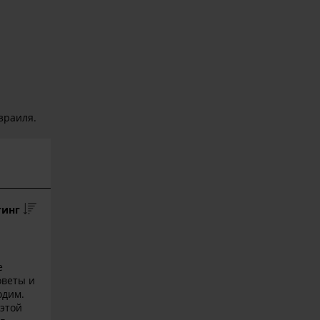
зраиля.
тинг
е
оветы и
одим.
 этой