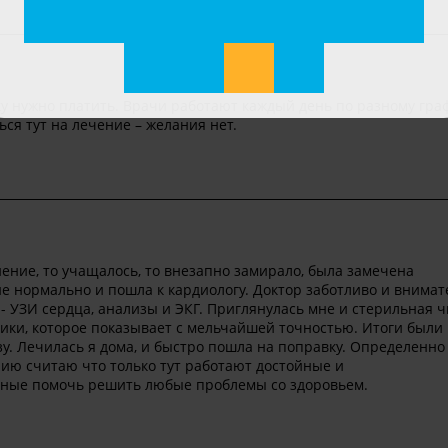
у нужно платить. Врачи работают каждый день по разному граф
ся тут на лечение – желания нет.
иение, то учащалось, то внезапно замирало, была замечена
не нормально и пошла к кардиологу. Доктор заботливо и внима
- УЗИ сердца, анализы и ЭКГ. Приглянулась мне и стерильная ч
тики, которое показывает с мельчайшей точностью. Итоги были
зу. Лечилась я дома, и быстро пошла на поправку. Определенно
ию считаю что только тут работают достойные и
ные помочь решить любые проблемы со здоровьем.