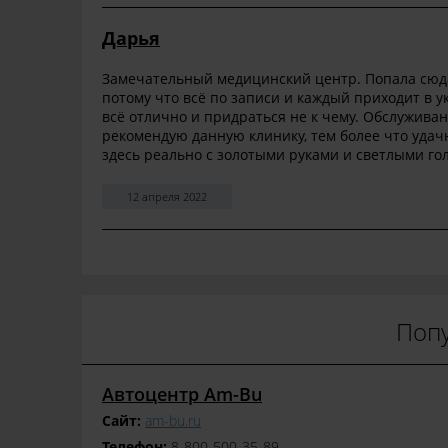
Дарья
Замечательный медицинский центр. Попала сюда 
потому что всё по записи и каждый приходит в у
всё отлично и придраться не к чему. Обслуживан
рекомендую данную клинику, тем более что удачн
здесь реально с золотыми руками и светлыми го
12 апреля 2022
Поп
Автоцентр Am-Bu
Сайт:
am-bu.ru
Телефон:
8-800-500-35-89