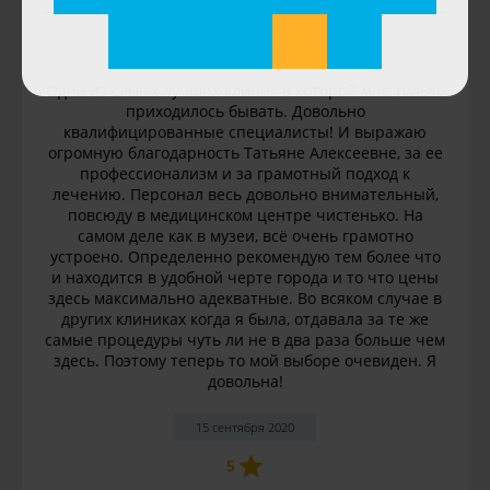
Кира
Одна из самых лучших клиник в которой мне только
приходилось бывать. Довольно
квалифицированные специалисты! И выражаю
огромную благодарность Татьяне Алексеевне, за ее
профессионализм и за грамотный подход к
лечению. Персонал весь довольно внимательный,
повсюду в медицинском центре чистенько. На
самом деле как в музеи, всё очень грамотно
устроено. Определенно рекомендую тем более что
и находится в удобной черте города и то что цены
здесь максимально адекватные. Во всяком случае в
других клиниках когда я была, отдавала за те же
самые процедуры чуть ли не в два раза больше чем
здесь. Поэтому теперь то мой выборе очевиден. Я
довольна!
15 сентября 2020
5