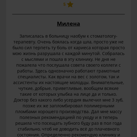
5
Милена
Записалась в больницу наобум к стоматологу-
терапевту. Очень боялась когда шла, просто уже не
было сил терпеть ту боль от кариеса которая просто
мою жизнь разрушала с каждой минутой. Собралась
с мыслями и пошла в эту клинику. Не дня не
пожалела что послушала совета своего коллеги с
работы. Здесь однозначно работают грамотные
специалисты. Как врачи на вес с золотом, так и
ассистенты их настоящие молодцы. Внимательные,
чуткие, добрые, приветливые, вообщем всякие
такие от которых улыбка на лице да и только.
Доктор без какого либо усердия вылечил мне 3 зуб,
позже их же запломбировал полимерными
пломбами хорошего производства. Дал мне массу
полезных рекомендацией по уходу и я теперь
решила что посещать зубного буду раз в пол года
стабильно, чтоб не доводить всё до плачевного
состояния. Определенно рекомендую клинику и