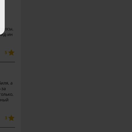
просы,
йид-ин
5
иля, а
-за
только,
чный
3