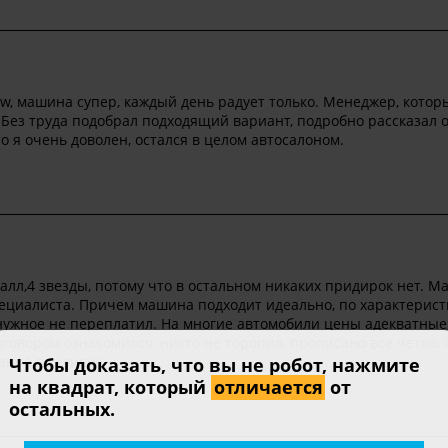
w, машина супер, каждый день радует только. Менеджер, котор
 Без труда подобрал подходящий вариант, подробно рассказал 
о я очень доволен, остался в целом автосалоном.
алл,4 звезды, потому что в остальном никаких придирок нет. 
пециалиста. Причем машина подходит идеально, по характерис
ненужное не переплатил. На многие автомобили цены адекватные,
говором ознакомился, никто не торопил, прописано все четко. 
вание вежливое.
Чтобы доказать, что вы не робот, нажмите
на квадрат, который
отличается
от
остальных.