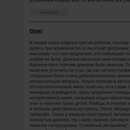
управление комфортное. Но впечатление все рав
2 июля 2022
Олег
В нашей семье родился третий ребенок, поэтому
купить при возможности по льготной программе и
максимум, что нам предлагали, это небольшая ск
особой не было. Данный автосалон мне посовето
Воронеж Авто, поэтому доверие было авансом. П
наличию уточнять не стал, так как четкого пони
сотрудники были очень доброжелательны, внимат
интересующие вопросы. Только приехав в автосал
это незначительный минус конечно, но в сумме 
менеджер освободился, сразу предложил помощь.
интересовался какие, например опции обязатель
учел и наличие троих детей. Вообще, я отметил 
и желание действительно помочь. После обсужден
Outlander. Салон у машины просторный, багажни
полностью доволен. Но, самое главное, почему я 
наличие госпрограммы "Семейный автомобиль", 