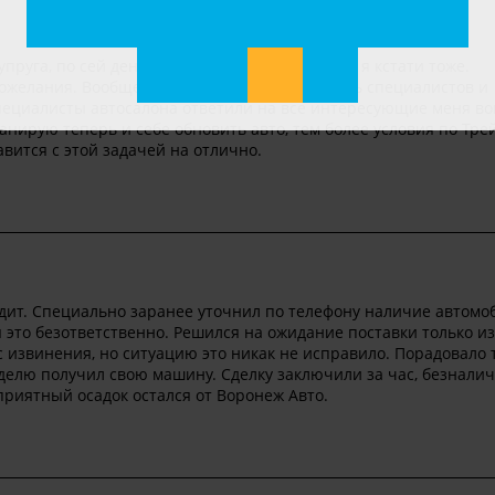
пруга, по сей день, очень довольна машиной, я кстати тоже.
ожелания. Вообще меня поразила грамотность специалистов и
пециалисты автосалона ответили на все интересующие меня во
нирую теперь и себе обновить авто, тем более условия по Тре
вится с этой задачей на отлично.
одит. Специально заранее уточнил по телефону наличие автомоб
я это безответственно. Решился на ожидание поставки только из
с извинения, но ситуацию это никак не исправило. Порадовало 
еделю получил свою машину. Сделку заключили за час, безнали
риятный осадок остался от Воронеж Авто.