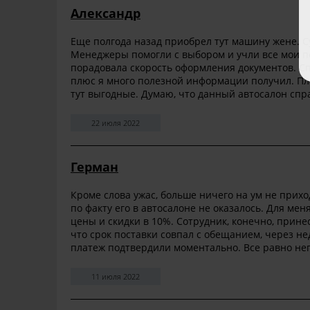
Александр
Еще полгода назад приобрел тут машину жене. Су
Менеджеры помогли с выбором и учли все мои п
порадовала скорость оформления документов. С
плюс я много полезной информации получил. Пла
тут выгодные. Думаю, что данный автосалон спра
22 июля 2022
Герман
Кроме слова ужас, больше ничего на ум не прих
по факту его в автосалоне не оказалось. Для мен
цены и скидки в 10%. Сотрудник, конечно, прине
что срок поставки совпал с обещанием, через н
платеж подтвердили моментально. Все равно неп
11 июля 2022