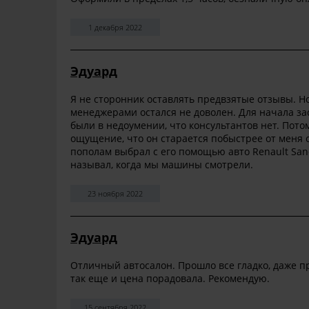
1 декабря 2022
Эдуард
Я не сторонник оставлять предвзятые отзывы. Но 
менеджерами остался не доволен. Для начала зас
были в недоумении, что консультантов нет. Пото
ощущение, что он старается побыстрее от меня о
пополам выбрал с его помощью авто Renault Sande
называл, когда мы машины смотрели.
23 ноября 2022
Эдуард
Отличный автосалон. Прошло все гладко, даже пр
так еще и цена порадовала. Рекомендую.
15 сентября 2022