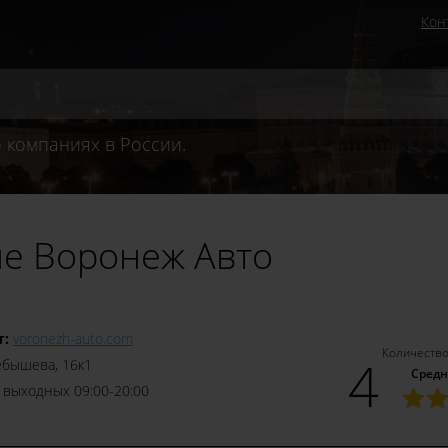
Кон
 компаниях в России.
не Воронеж Авто
т:
voronezh-auto.com
Количество
4
ебышева, 16к1
Средн
 выходных 09:00-20:00