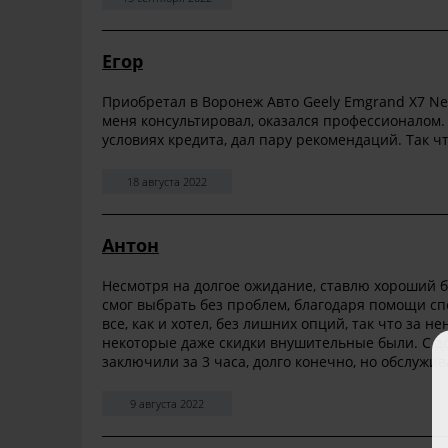
Егор
Приобретал в Воронеж Авто Geely Emgrand X7 Ne
меня консультировал, оказался профессионалом.
условиях кредита, дал пару рекомендаций. Так чт
18 августа 2022
Антон
Несмотря на долгое ожидание, ставлю хороший б
смог выбрать без проблем, благодаря помощи с
все, как и хотел, без лишних опций, так что за 
некоторые даже скидки внушительные были. С до
заключили за 3 часа, долго конечно, но обслужи
9 августа 2022