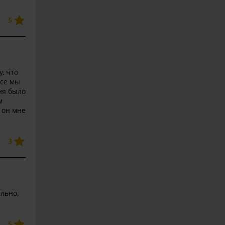
5
, что
все мы
ня было
м
 он мне
3
льно,
5