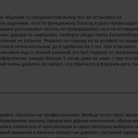
сле общения со специалистом выбор все же остановил на
ень ощутимая, но и по функционалу Touareg в разы превосходит
машин рассказывал честно, не приукрашивал, но и не отговарив
ант дороже не навязывал, наоборот убедил взять ExclusiveElega
зличие не сильное. Решился на покупку из-за условий по креди
еплата незначительная, да и одобрили на 5 лет, при этом взнос
или меня еще и зимней резиной, это был подарок от автосалона
оформление, ожидал больше 3 часов, даже не знаю с чем это св
ной очень доволен. Не жалею, что обратился в Воронеж авто, з
ровне, персонал не профессионален. Вообще отсутствует жела
 пожеланиям, машину предлагали дороже изначально обозначе
лось отказаться от консультации и самостоятельно выбирать 
 Самой машиной я конечно полностью доволен, состояние идеаль