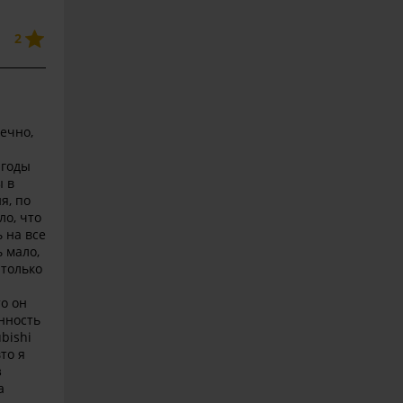
2
ечно,
ыгоды
ы в
я, по
ло, что
 на все
 мало,
 только
о он
анность
bishi
то я
з
а