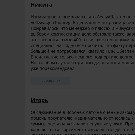
Никита
Изначально планировал взять GeelyAtlas, но по
VolkswagenTouareg. В цене, конечно, разница оч
Понравилось, что менеджер о плюсах и минусах 
выбором комплектации дело обстояло также, вари
это сэкономило мне 400 тысяч, хотя по опциям ра
специалист наглядно все посчитал, по факту пер
большой не потребовался, хватило 10%. Обеспеч
Впечатление только немного подпортило долгое 
Но в любом случае я при выгоде остался и маши
уже порекомендовал.
5 июля 2022
Игорь
Обслуживание в Воронеж Авто на очень низком у
помочь покупателю, невнимательно отнеслись к
суммы, еще и навязывали ненужные услуги. Приш
хорошо, что ассортимент позволял это сделать.