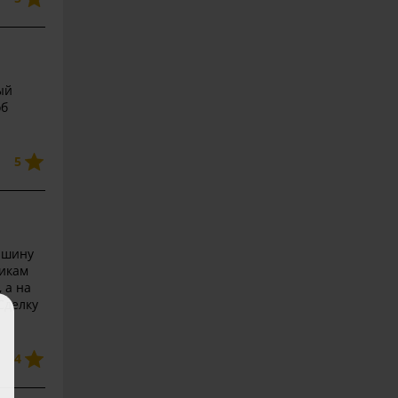
ый
об
5
Машину
тикам
 а на
Сделку
4