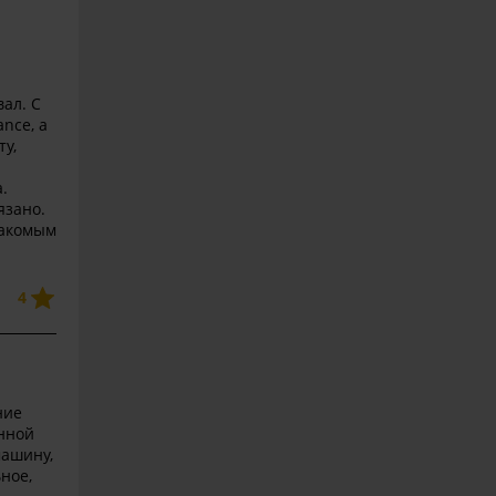
.
ал. С
nce, а
ту,
.
язано.
накомым
4
ние
нной
машину,
ное,