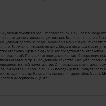
и условия покупки в разных автосалонах. Пришла к выводу, что
т есть выгодные условия кредитования. Все очень просто и без
ые условия далеко не везде. Многие из моих знакомых хвалят э
шнего. Все исключительно по делу. Когда я покупала машину, то
тно страховку. Прямо в офисе у них представитель страховой
нал вежливый. Понравился подход к клиентам. Совершение пок
ственный автоцентр. Оборудование качественное установлено. 
Определится с ней помог мастер. Он подсказал, какую модель л
 одном месте и не нужно лишних поездок делать. Услуги сразу 
ю к сотрудничеству. На машину выписали гарантийный срок. М
о сразу в их сервисный центр.