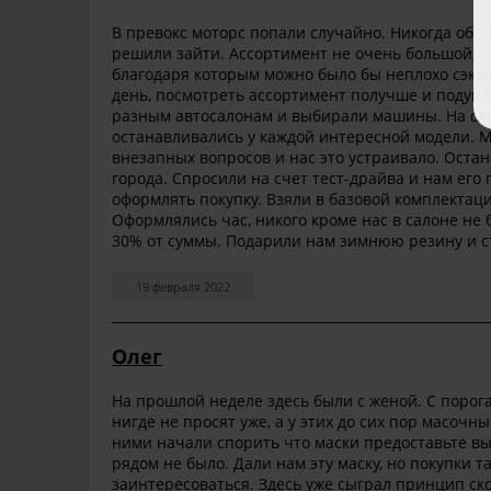
В превокс моторс попали случайно. Никогда об э
решили зайти. Ассортимент не очень большой, 
благодаря которым можно было бы неплохо сэк
день, посмотреть ассортимент получше и подума
разным автосалонам и выбирали машины. На сле
останавливались у каждой интересной модели. М
внезапных вопросов и нас это устраивало. Оста
города. Спросили на счет тест-драйва и нам его
оформлять покупку. Взяли в базовой комплектац
Оформлялись час, никого кроме нас в салоне не
30% от суммы. Подарили нам зимнюю резину и с
19 февраля 2022
Олег
На прошлой неделе здесь были с женой. С порога 
нигде не просят уже, а у этих до сих пор масочны
ними начали спорить что маски предоставьте вы, 
рядом не было. Дали нам эту маску, но покупки т
заинтересоваться. Здесь уже сыграл принцип ско