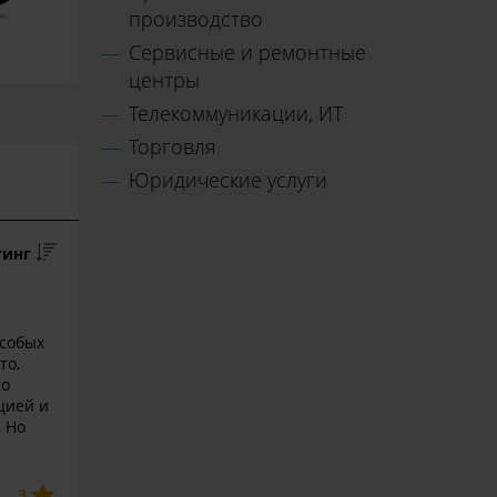
производство
Сервисные и ремонтные
центры
Телекоммуникации, ИТ
Торговля
Юридические услуги
тинг
особых
то,
то
цией и
. Но
3