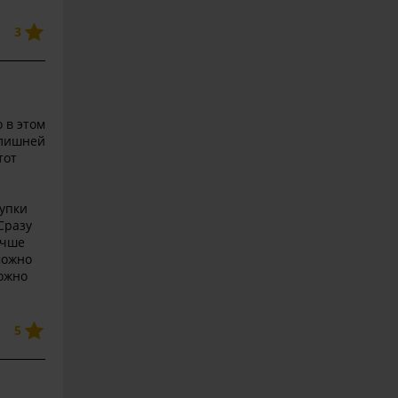
3
 в этом
 лишней
тот
упки
Сразу
учше
можно
ожно
5