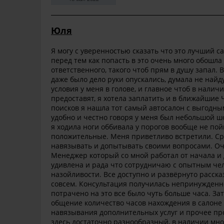
Юля
Я могу с уверенностью сказать что это лучший с
перед тем как попасть в это очень много обошла д
ответственного, такого чтоб прям в душу запал. 
даже было дело руки опускались, думала не най
условия у меня в голове, и главное чтоб в нали
предоставят, я хотела заплатить и в ближайшие 
поисков я нашла тот самый автосалон с выгодны
удобно и честно говоря у меня был небольшой шок
я ходила ноги оббивала у порогов вообще не пой
положительные. Меня приветливо встретили. Сра
навязывать и допытывать своими вопросами. Оче
Менеджер который со мной работал от начала и 
удивлена и рада что сотрудничаю с опытным чел
назойливости. Все доступно и развёрнуто рассказ
совсем. Консультация получилась непринужденно
потрачено на это все было чуть больше часа. За
общение количество часов нахождения в салоне
навязывания дополнительных услуг и прочее пр
здесь достаточно разнообразный, в наличии мно