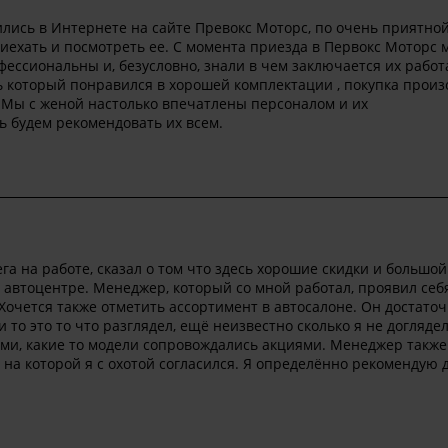
ись в Интернете на сайте Превокс Моторс, по очень приятной
иехать и посмотреть ее. С момента приезда в Первокс Моторс 
фессиональны и, безусловно, знали в чем заключается их работ
ь который понравился в хорошей комплектации , покупка прои
. Мы с женой настолько впечатлены персоналом и их
ь будем рекомендовать их всем.
га на работе, сказал о том что здесь хорошие скидки и большой
 автоцентре. Менеджер, который со мной работал, проявил себя
очется также отметить ассортимент в автосалоне. Он достато
и то это то что разглядел, ещё неизвестно сколько я не догляде
ми, какие то модели сопровождались акциями. Менеджер также
 на которой я с охотой согласился. Я определённо рекомендую