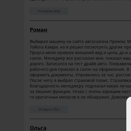
14 апреля 2022
Роман
Выбирал машину на сайте автосалона Превокс Мо
Тойота Камри, но я решил посмотреть другие пр
Приуса меня привлек внешний вид и цена, да и 
салон. Менеджер все рассказал мне, показал ма
дорого. Записался на тест драйв авто. Понравил
рабочего дня приехал в салон на оформление. 
оформить документы. Управились за час, рассчи
После чего, я выбрал страховой полис. Страховк
благодарность менеджеру, подсказал какую лучш
за лишние функции. Уехал с очень хорошим наст
то критичных минусов я не обнаружил. Доволен 
29 марта 2022
Ольга