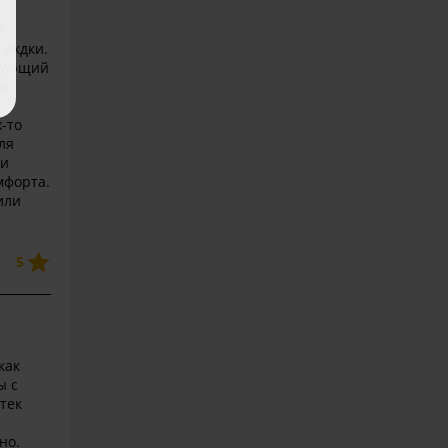
и
сикдки.
едующий
по
-то
ля
ли
мфорта.
или
5
как
ы с
птек
но.