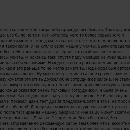
алон в котором мне когда либо приходилось бывать. Так получил
о. Все было не то и нет, хотелось чего то более серьезного и
В какой то момент мне даже казалось что я чего то нереального 
ду я такой салон и не куплю свою машину мечты. Были определ
чии была. Не так важна цены и сервис который мне возможно
Часы уехать. И наконец таки спустя пару месяцев не умалишён
ми для себя условиями. Находится он по расположению достат
, как я его раньше то не могла заметить. Под носом был автоса
ми каких салонов. Ну мои впечатления о салоне сразу сложилис
зу хочется отметить дружелюбие сотрудников салона. Не стали
нь аккуратно и культурно, ненавязчиво провели консультацию
до конца оказался очень толковым сотрудником. Я была очень
овеком. Как-то доверие сразу к нему возникло. Не было ощуще
ал и показал, даже тест драйв предложил, хотя я его и не прос
й и забавной. Я получила максимально удовольствие, пусть и
то после тест драйва машину оформили мне за 20 минут. Поэтом
 не превышала 1,5 часов. Оформление было быстрым, без
очее. Определённо рекомендую салон тем более что и ассорти
гие модели есть что было мне важно и так же очень адекватны