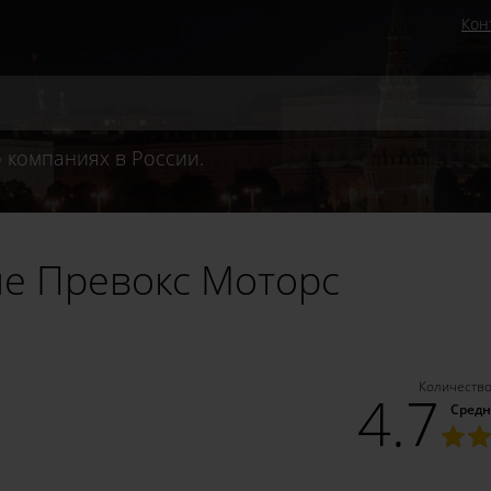
Кон
 компаниях в России.
не Превокс Моторс
Количество
4.7
Средн