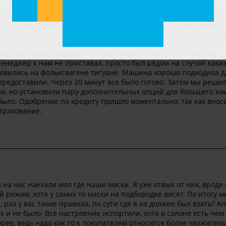
том дилере не слышали, а тут как-то случайно мимо проезжали 
но больше удивились ценам. На многие модели шли приличные 
ономить на покупке новой машины. Решили прийти сюда на сл
ть над покупкой здесь машины. Потому что мы как-раз ездили 
дующий день приехали и снова пошли по салону, только уже
енеджер к нам не приставал, просто был рядом на случай каких
новились на фольксвагене тигуане. Машина хорошо подходила д
 предоставили. Через 20 минут все было готово. Затем мы реши
ии, но установили пару дополнительных опций для большего ко
 было. Одобрение по кредиту пришло моментально, так как внос
трахование.
на нас наехали мол где наши маски. Я уже отвык от них, вроде 
й режим, хотя у самих то маски на подбородке висят. По итогу м
раз у вас такие правила, по сути где я их должен был взять? А
ак и не было. Все настроение испортили, хотя в салоне есть чем
рее, ведь надо как то к покупателям относится более уважитель