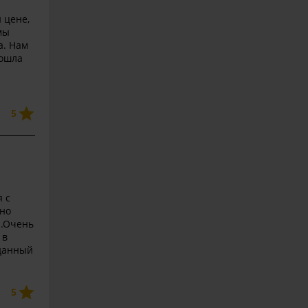
 цене,
мы
а. Нам
зошла
5
 с
чно
л.Очень
 в
 данный
5