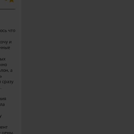
ось что
хочу и
ённые
ных
очно
лон, а
ь
 сразу
.
ния
ила
у
мент
е цены.