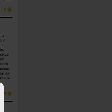
5
ила
, у
 в
ень
конце
мне
стро.
льная
латил
каких-
5