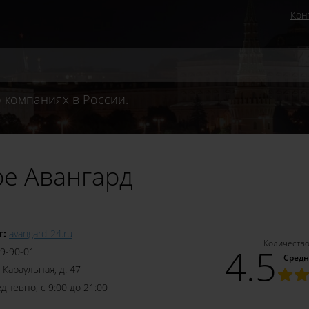
Кон
 компаниях в России.
ре Авангард
т:
avangard-24.ru
Количество
4.5
89-90-01
Средн
 Караульная, д. 47
дневно, с 9:00 до 21:00