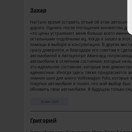
Захар
Настало время оставить отзыв об этом автосалон
дорого. Однако, после посещения множества друг
что цены устраивают меня больше всего именно 
остальными подобными ац. Когда я зашел в этот
помощь в выборе и консультации. В других мест
сразу доверился, и благодаря его советам я сде
автомобилей в Автоцентре Авангард потрясающий.
автомобили в отличном состоянии, которые нель
это идеальное состояние, которые они демонст
адекватные. Иногда здесь также предлагаются ак
зимних шин для моего Volkswagen Polo, которые 
покупки автомобиля я понял, что мой выбор был
обновить свои автомобили. В будущем только сю
26 мая 2024
Григорий