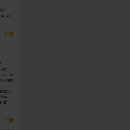
тик.
торый
3
е
ные
 что он
 – все
знала,
 была
нной
5