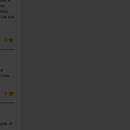
ии, я
мои
рка).
так как
5
ил
столь
5
щие. А