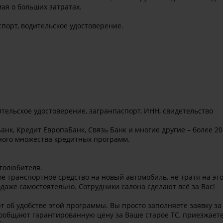
ая о больших затратах.
орт, водительское удостоверение.
тельское удостоверение, загранпаспорт, ИНН, свидетельство
анк, Кредит ЕвропаБанк, Связь Банк и многие другие – более 20
ного множества кредитных программ.
втолюбителя.
ое транспортное средство на новый автомобиль, не тратя на эт
аже самостоятельно. Сотрудники салона сделают всё за Вас!
 об удобстве этой программы. Вы просто заполняете заявку за
ообщают гарантированную цену за Ваше старое ТС, приезжаете