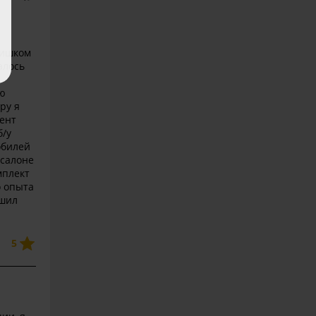
лишком
алось
ою
ру я
мент
б/у
обилей
 салоне
мплект
о опыта
ешил
5