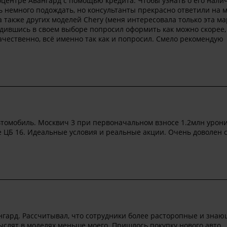
оцентре Авангард с помощью кредита. Чтобы узнать о его налич
 немного подождать, но консультанты прекрасно ответили на 
 также других моделей Chery (меня интересовала только эта ма
едившись в своем выборе попросил оформить как можно скорее, 
ачественно, всё именно так как и попросил. Смело рекомендую
втомобиль. Москвич 3 при первоначальном взносе 1.2млн урон
е ЦБ 16. Идеальные условия и реальные акции. Очень доволен 
гард. Рассчитывал, что сотрудники более расторопные и знаю
ыслят в моделях меньше моего. Пришлось покупку нового авто