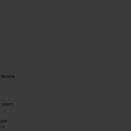
 банков
о много
 две
 и