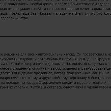
то не получилось. Поехал домой, полазил по интернету и сделал
идал от специалистов АЦ, а не просто перечисление характерис
ьше, поехал еще раз. Показал пальцем на chery tiggo 8 pro, ко
 сделали быстро.
ое решение для своих автомобильных нужд. Он посоветовал мн
 приобрести недорогой автомобиль и получить выгодные кредит
мела никакой информации о данном автосалоне, но могу сказать,
орное помещение, огромный выбор моделей и разнообразие цен
редложения и других продавцов, искала подержанные машины в
годаря компетентному и дружелюбному персоналу, я быстро осо
ых поездок по городу. Оформление кредита прошло гладко, и я
скрытых условий. В итоге, я осталась счастливой и удовлетворе