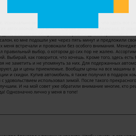
е. Изначально он меня не привлекал, казалось, что здесь все с
их автосалонов, я на всякий случай зашёл и в Авангард. И оказ
здесь, а качество обслуживания превосходно не сравнимо с
 салон, ко мне подошли уже через пять минут и предложили св
ах меня встречали и провожали без особого внимания. Менедже
лал правильный выбор, о котором до сих пор не жалею. Ассорти
 Выбирай, как говорится, что хочешь. Кроме того, здесь есть 
зя не заметить и не упомянуть за них. Для подержанных автом
рируют, да и цены приемлемые. Вообщем цены на все машины в
ции и скидки. Купив автомобиль, я также получил в подарок ко
я с удовольствием использовал зимой. После такого прекрасног
 лучшим. И на мой совет уже обратили внимание многие, кто р
да! Однозначно лично у меня в топе!