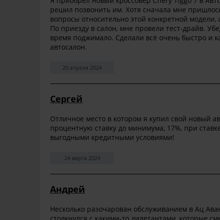
Я приобрел новый кроссовер Chery Tiggo 7 в Авт
решил позвонить им. Хотя сначала мне пришлось
вопросы относительно этой конкретной модели, а
По приезду в салон, мне провели тест-драйв. Уб
время поджимало. Сделали всё очень быстро и к
автосалон.
20 апреля 2024
Сергей
Отличное место в котором я купил свой новый а
процентную ставку до минимума, 17%, при ставк
выгодными кредитными условиями!
24 марта 2024
Андрей
Несколько разочарован обслуживанием в Ац Аван
столкнулся с какими-то дилетантами, которые см