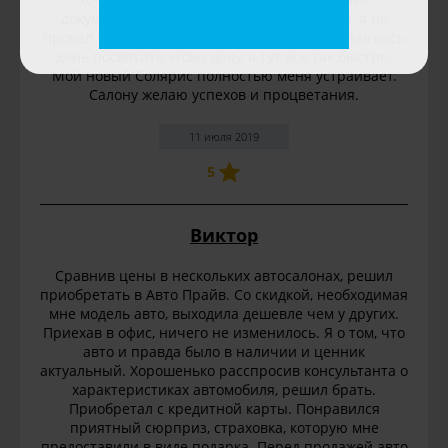
документов. В общей сложности, в салоне, я не
провел более двух часов. Просто, рассчитывал весь
день посвятить этому делу, а тут все так быстро.
Мой новый Солярис полностью меня устраивает.
Салону желаю успехов и процветания.
11 июля 2019
5
Виктор
Сравнив цены в нескольких автосалонах, решил
приобретать в Авто Прайв. Со скидкой, необходимая
мне модель авто, выходила дешевле чем у других.
Приехав в офис, ничего не изменилось. Я о том, что
авто и правда было в наличии и ценник
актуальный. Хорошенько расспросив консультанта о
характеристиках автомобиля, решил брать.
Приобретал с кредитной карты. Понравился
приятный сюрприз, страховка, которую мне
предоставили в виде подарка. Перед продажей авто